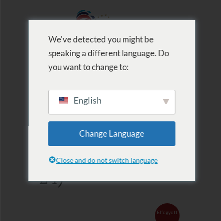
We've detected you might be
speaking a different language. Do
MENU
you want to change to:
English
Ajándékutalvány
Change Language
– Szauna (SU15-
Close and do not switch language
24)
Elfogyott