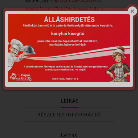
együtt használható!
Felhasználható a
Pápai Várkertfürdőben a vásárlás
időpontjától kezdve 1 évig.
Elfogyott
Cikkszám:
SU15-240101
Kategória:
Utalványok
Címkék:
kikapcsolódás
,
Pápa
,
pihenés
,
strand
,
szauna
,
termál
,
utalvány
,
wellness
LEÍRÁS
RÉSZLETES INFORMÁCIÓ
Leírás