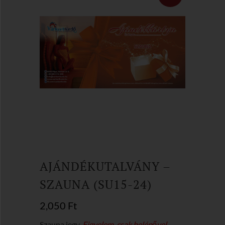
AJÁNDÉKUTALVÁNY –
SZAUNA (SU15-24)
2,050
Ft
Szauna jegy.
Figyelem, csak belépővel