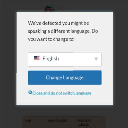
We've detected you might be
speaking a different language. Do
MENU
you want to change to:
English
Termék szerinti
Change Language
lista: wellness
Close and do not switch language
KÉP
MEGNEVEZÉS
VÁSÁRLÁS
ÖSSZES