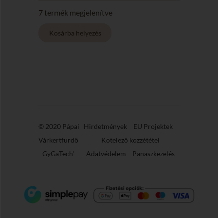
26)
mennyiség
7 termék megjelenítve
© 2020 Pápai
Hirdetmények
EU Projektek
Várkertfürdő
Kötelező közzététel
-
GyGaTech'
Adatvédelem
Panaszkezelés