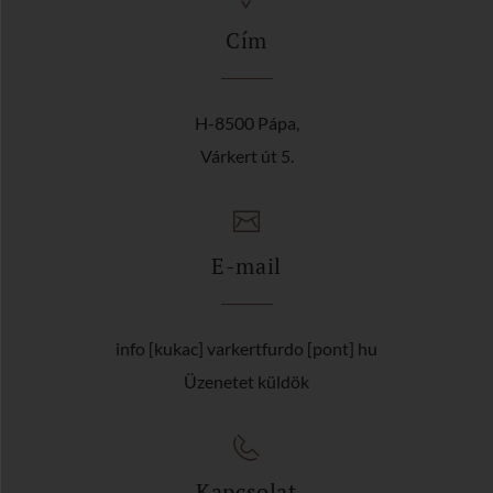
Cím
H-8500 Pápa,
Várkert út 5.
E-mail
info [kukac] varkertfurdo [pont] hu
Üzenetet küldök
Kapcsolat