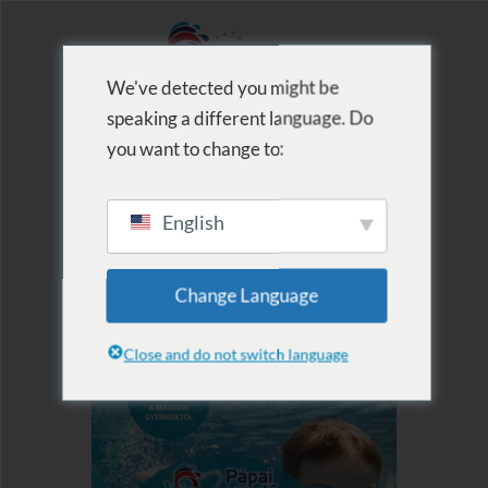
We've detected you might be
speaking a different language. Do
MENU
you want to change to:
English
Change Language
Close and do not switch language