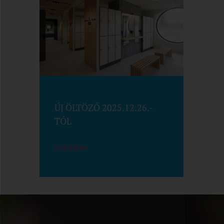
ÚJ ÖLTÖZŐ 2025.12.26.-
TÓL
Részletek