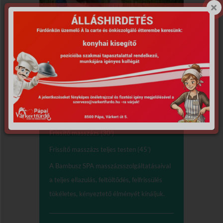
Masszázsok,
testkezelések
Frissítő masszázs (30’)
Frissítő masszázs teljes testen (45’)
A Bambusz SPA masszázsszolgáltatásaival
a teljes ellazulás, feltöltődés, felfrissülés
tökéletes, kényeztető élményét kínáljuk.