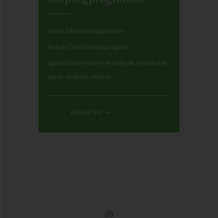
Anna Júlia szépségprogram
Beauty Duo Szépségprogram
Igazi főúri kényeztetés hölgyek számára és
páros wellness élmény.
RÉSZLETEK