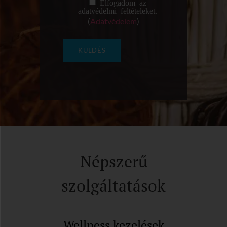
Elfogadom az
adatvédelmi feltételeket.
(
Adatvédelem
)
Népszerű
szolgáltatások
Wellness kezelések