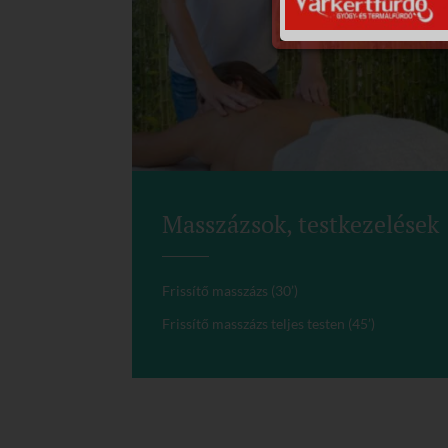
Masszázsok, testkezelések
Frissítő masszázs (30’)
Frissítő masszázs teljes testen (45’)