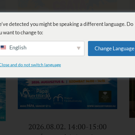
KOUPEL
PROCEDURY
WELLNESS
SLUŽBY
UBYTOVÁN
've detected you might be speaking a different language. Do
u want to change to:
English
Change Language
Close and do not switch language
2026.08.02. 14:00-15:00