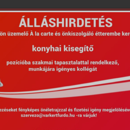
Népszerű szolgáltatások
ek
Gyógykezelések
NEAK (OEP) támo