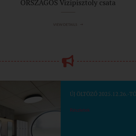
ORSZÁGOS Vízipisztoly csata
VIEW DETAILS
ÚJ ÖLTÖZŐ 2025.12.26.-T
Részletek