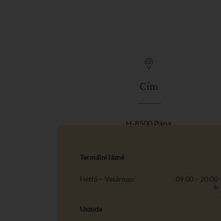
Cím
H-8500 Pápa,
Várkert út 5.
Termální lázně
Hétfő – Vasárnap:
09:00 – 20:00
h
Uszoda