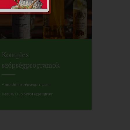
Komplex
szépségprogramok
Anna Júlia szépségprogram
Beauty Duo Szépségprogram