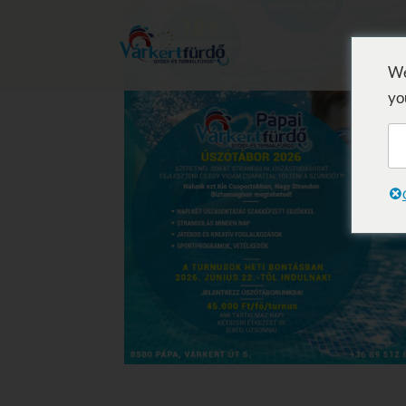
We
yo