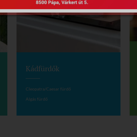
Kádfürdők
Cleopatra/Caesar fürdő
Algás fürdő