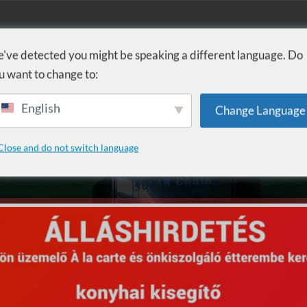
KOUPEL
PROCEDURY
WELLNESS
SLUŽBY
UBYTOVÁN
've detected you might be speaking a different language. Do
u want to change to:
English
Change Language
Close and do not switch language