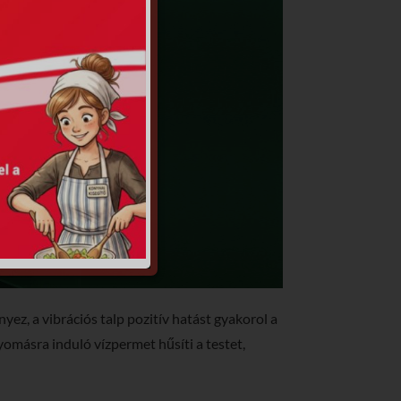
ez, a vibrációs talp pozitív hatást gyakorol a
omásra induló vízpermet hűsíti a testet,