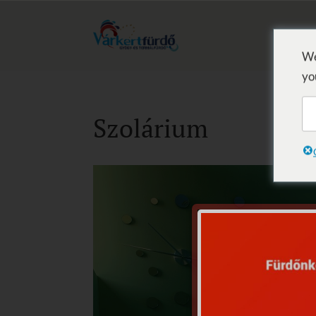
We
yo
Szolárium