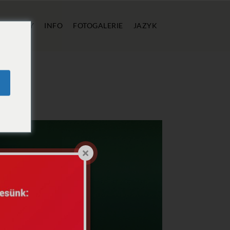
Í
CENY
INFO
FOTOGALERIE
JAZYK