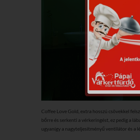
Coffee Love Gold, extra hosszú csövekkel felsz
bőrre és serkenti a vérkeringést, ez pedig a 
ugyanígy a nagyteljesítményű ventilátor és a lé