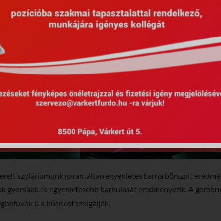
erelt szoláriumunk garantáltan egyenletes barna bőrszínt eredmény
lábak gyorsabb és egyenletesebb barnulását eredményezik. A gombny
gbefúvók is a hűsítést szolgálják.