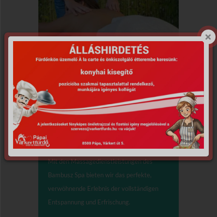
Massagen,
Körperbehandlungen
erfrischende Massage (30')
erfrischende Ganzkörpermassage (45')
Mit den Massagedienstleistungen des
Bambusz Spa bieten wir das perfekte,
verwöhnende Erlebnis der vollständigen
Entspannung und Erfrischung.