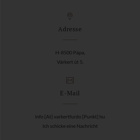
Adresse
H-8500 Pápa,
Várkert út 5.
E-Mail
info [At] varkertfurdo [Punkt] hu
Ich schicke eine Nachricht