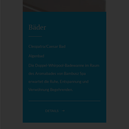
Bäder
Cleopatra/Caesar Bad
Algenbad
Die Doppel-Whirpool-Badewanne im Raum
des Aromabades von Bambusz Spa
erwartet die Ruhe, Entspannung und
Verwöhnung Begehrenden.
DETAILS