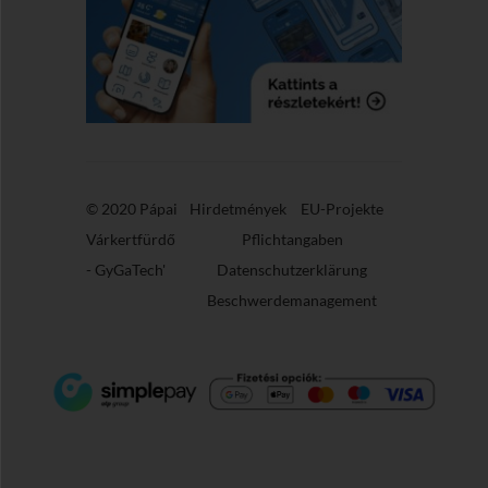
© 2020 Pápai
Hirdetmények
EU-Projekte
Várkertfürdő
Pflichtangaben
-
GyGaTech'
Datenschutzerklärung
Beschwerdemanagement