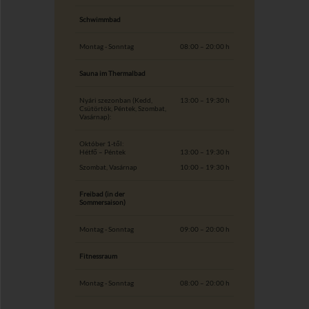
Schwimmbad
Montag - Sonntag
08:00 – 20:00 h
Sauna im Thermalbad
Nyári szezonban (Kedd,
13:00 – 19:30 h
Csütörtök, Péntek, Szombat,
Vasárnap):
Október 1-től:
Hétfő – Péntek
13:00 – 19:30 h
Szombat, Vasárnap
10:00 – 19:30 h
Freibad (in der
Sommersaison)
Montag - Sonntag
09:00 – 20:00 h
Fitnessraum
Montag - Sonntag
08:00 – 20:00 h