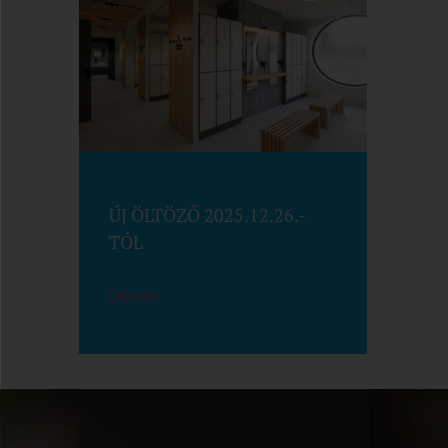
ÚJ ÖLTÖZŐ 2025.12.26.-
TÓL
Details