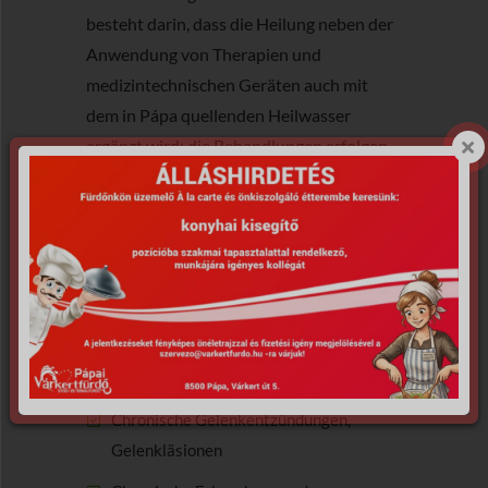
besteht darin, dass die Heilung neben der
Anwendung von Therapien und
medizintechnischen Geräten auch mit
dem in Pápa quellenden Heilwasser
ergänzt wird: die Behandlungen erfolgen
im Heilwasser.
Inhaltsstoffe des Heilwassers
Unser Heilwasser hat eine heilende
Wirkung auf folgenden Krankheiten:
Osteoporose
Chronische Gelenkentzündungen,
Gelenkläsionen