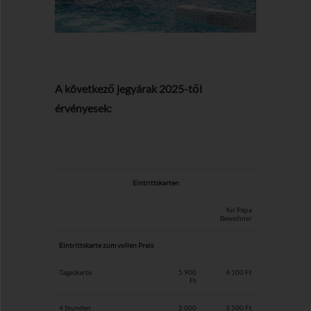
A következő jegyárak 2025-től
érvényesek:
Eintrittskarten
für Pápa
Bewohner
Eintrittskarte zum vollen Preis
Tageskarte
5 900
4 100 Ft
Ft
4 Stunden
5 000
3 500 Ft