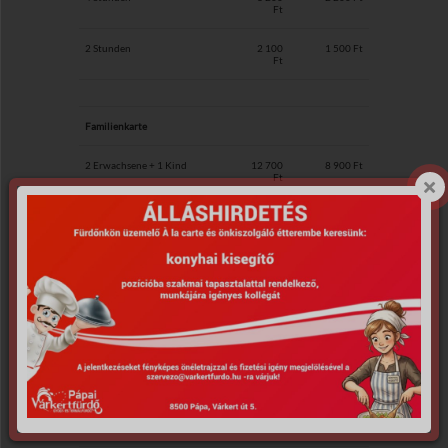
Ft
2 Stunden
2 100
1 500 Ft
Ft
Familienkarte
2 Erwachsene + 1 Kind
12 700
8 900 Ft
Ft
2 Erwachsene + 2 Kinder
15 200
10 650 Ft
Ft
weiteres Kind
2 550
1 700 Ft
Ft
Schwimmkarte für 2 Stunden
1 550
1 550 Ft
Ft
Pässe (10 geeignet)