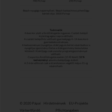
700 Ft/nap
250 Ft/nap
Beach nyugágy napernyővel / Beach baldachinos pihenőágy
bérleti díja: 3000 Ft/nap
Tudnivalók
4 éves kor alatt a fürdőlátogatás ingyenes. Családi belépő
kizárólag egész napra váltható.
A családi belépőhöz váltható gyermekjegy 4–14 éves korú
gyermekekre érvényes.
A kedvezményes (nyugdíjas, diák) jegy és bérlet vásárlásához a
nyugdíjas igazolvány illetve a diákigazolvány bemutatása
kötelező. Kísérőjegy csak uszodai programigazolvánnyal
váltható.
Csoportos fürdőlátogatás esetén (15 fő felett)
10 %
kedvezmény
t adunk a belépőjegy árából.
A 2 órás változat csak a strandszezon végétől május 31.-ig
vásárolható.
© 2020 Pápai
Hirdetmények
EU-Projekte
Várkertfürdő
Pflichtangaben