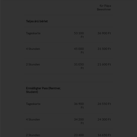
für Pápa
Bewohner
Teljes árú bérlet
Tageskarte
53 100
36 900 Ft
Ft
4 Stunden
45 000
31 500 Ft
Ft
2 Stunden
31 050
21 600 Ft
Ft
Ermäßigter Pass (Rentner,
Student)
Tageskarte
36 900
26 550 Ft
Ft
4 Stunden
34 200
24 300 Ft
Ft
2 Stunden
23 400
16 650 Ft