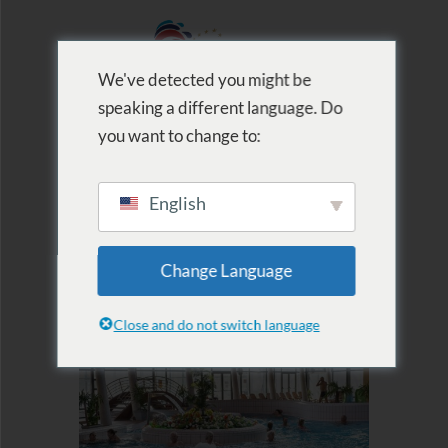
We've detected you might be
speaking a different language. Do
MENU
you want to change to:
English
Eintrittskarten und
Change Language
Pässe
Close and do not switch language