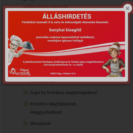
gyógyvízben végezzük.
Gyógyvíz összetétel
Gyógyvizünk gyógyító hatást fejt ki a
következő betegségek esetén
Osteoporosis
Krónikus ízületi gyulladások, ízületi
elváltozások
A gerinc krónikus megbetegedései
Krónikus idegfájdalmak,
ideggyulladások
Bénulások