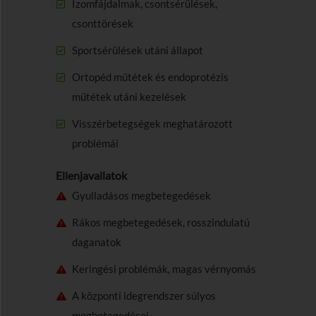
Izomfájdalmak, csontsérülések,
csonttörések
Sportsérülések utáni állapot
Ortopéd műtétek és endoprotézis
műtétek utáni kezelések
Visszérbetegségek meghatározott
problémái
Ellenjavallatok
Gyulladásos megbetegedések
Rákos megbetegedések, rosszindulatú
daganatok
Keringési problémák, magas vérnyomás
A központi idegrendszer súlyos
megbetegedései