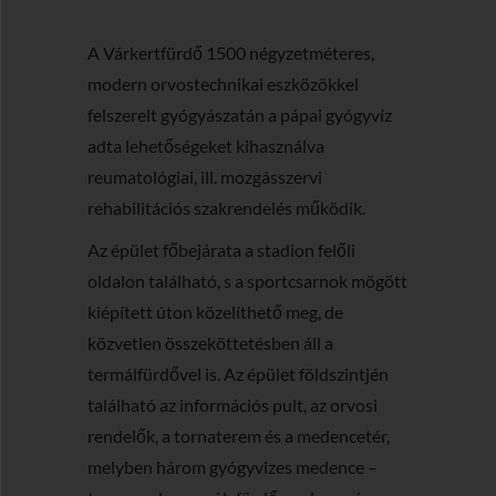
A Várkertfürdő 1500 négyzetméteres,
modern orvostechnikai eszközökkel
felszerelt gyógyászatán a pápai gyógyvíz
adta lehetőségeket kihasználva
reumatológiai, ill. mozgásszervi
rehabilitációs szakrendelés működik.
Az épület főbejárata a stadion felőli
oldalon található, s a sportcsarnok mögött
kiépített úton közelíthető meg, de
közvetlen összeköttetésben áll a
termálfürdővel is. Az épület földszintjén
található az információs pult, az orvosi
rendelők, a tornaterem és a medencetér,
melyben három gyógyvizes medence –