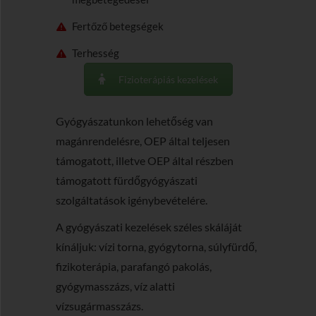
Fertőző betegségek
Terhesség
Fizioterápiás kezelések
Gyógyászatunkon lehetőség van
magánrendelésre, OEP által teljesen
támogatott, illetve OEP által részben
támogatott fürdőgyógyászati
szolgáltatások igénybevételére.
A gyógyászati kezelések széles skáláját
kínáljuk: vízi torna, gyógytorna, súlyfürdő,
fizikoterápia, parafangó pakolás,
gyógymasszázs, víz alatti
vízsugármasszázs.