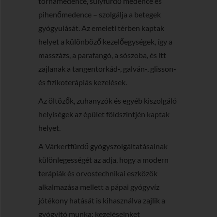
tornamedence, súlyfürdő medence és
pihenőmedence – szolgálja a betegek
gyógyulását. Az emeleti térben kaptak
helyet a különböző kezelőegységek, így a
masszázs, a parafangó, a sószoba, és itt
zajlanak a tangentorkád-, galván-, glisson-
és fizikoterápiás kezelések.
Az öltözők, zuhanyzók és egyéb kiszolgáló
helyiségek az épület földszintjén kaptak
helyet.
A Várkertfürdő gyógyszolgáltatásainak
különlegességét az adja, hogy a modern
terápiák és orvostechnikai eszközök
alkalmazása mellett a pápai gyógyvíz
jótékony hatását is kihasználva zajlik a
gyógyító munka: kezeléseinket