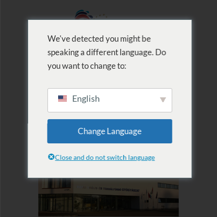
We've detected you might be
speaking a different language. Do
MENU
you want to change to:
English
Gyógyászat
Change Language
Close and do not switch language