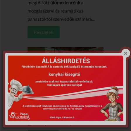
megtöltött
ülőmedencénk
a
mozgásszervi és reumatikus
panaszoktól szenvedők számára…
Részletek
Gyermekpancsoló
Termálfürdőnkben a legkisebbeket 15
cm vízmélységű, 30-32 °C-os
gyermekpancsoló
várja…