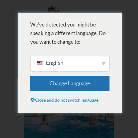
We've detected you might be
speaking a different language. Do
MENU
you want to change to:
English
Termálfürdő
Change Language
Close and do not switch language