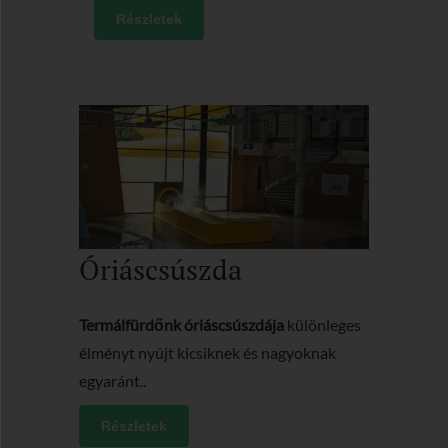
Részletek
Óriáscsúszda
Termálfürdőnk óriáscsúszdája
különleges
élményt nyújt kicsiknek és nagyoknak
egyaránt..
Részletek