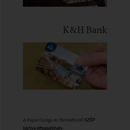
K&H Bank
A Pápai Gyógy-és Termálfürdő
SZÉP
kártya elfogadóhely
.