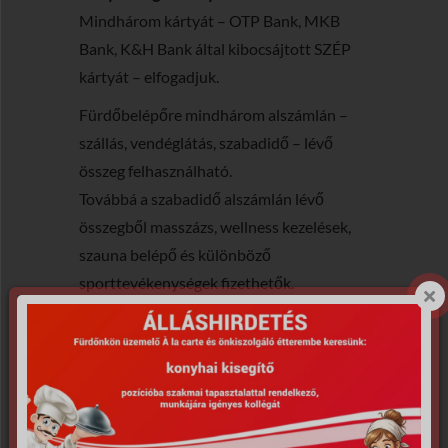
Mindhárom kártyát – OTP Bank, MKB
Bank, K&H Bank által kibocsájtott SZÉP
kártyát – elfogadjuk.
Fürdőbelépőre mindhárom alszámlán –
szállás, vendéglátás, szabadidő – lévő
összeg felhasználható.
Továbbá a szabadidő alszámlán lévő
összegből masszázs, wellness kezelések,
szauna belépő és különböző
sporttevékenységek fizethetők.
A Pápai Termálvízhasznosító ZRt.-vel
szerződött egészségpénztárak: