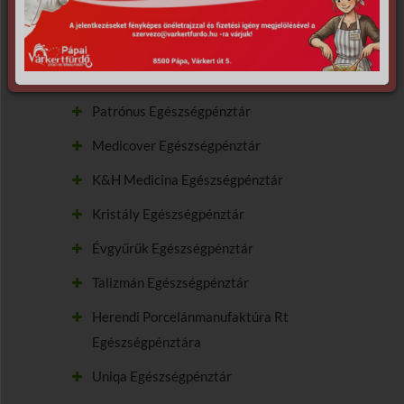
Allianz Hungária Egészségpénztár
Dimenzió Egészségpénztár
Vitamin Egészségpénztár
Patrónus Egészségpénztár
Medicover Egészségpénztár
K&H Medicina Egészségpénztár
Kristály Egészségpénztár
Évgyűrűk Egészségpénztár
Talizmán Egészségpénztár
Herendi Porcelánmanufaktúra Rt
Egészségpénztára
Uniqa Egészségpénztár