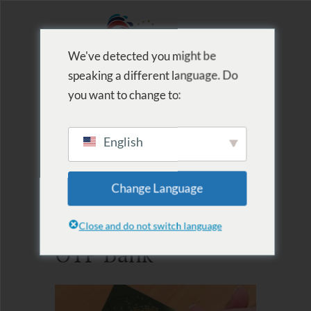
We've detected you might be
speaking a different language. Do
MENU
you want to change to:
English
Change Language
Fizetési módok
Close and do not switch language
OTP Bank