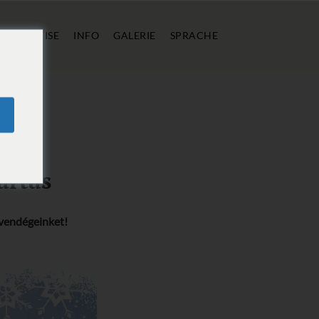
FT
PREISE
INFO
GALERIE
SPRACHE
artás
 vendégeinket!