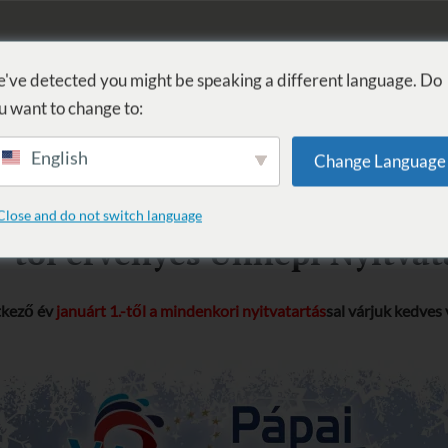
EILZENTRUM
WELLNESS
DIENSTLEISTUNGEN
UNTERKUN
've detected you might be speaking a different language. Do
u want to change to:
English
Change Language
Close and do not switch language
-től érvényes Ünnepi Nyitvat
kező év
januárt 1.-től a mindenkori nyitvatartás
sal várjuk kedves