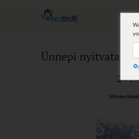
BAD
H
We
yo
Ünnepi nyitvatartás
2025
Minden követ