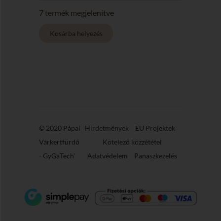
26)
mennyiség
7 termék megjelenítve
© 2020 Pápai
Hirdetmények
EU Projektek
Várkertfürdő
Kötelező közzététel
-
GyGaTech'
Adatvédelem
Panaszkezelés