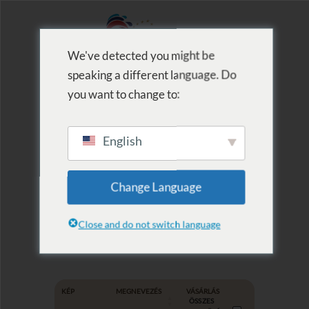
We've detected you might be
speaking a different language. Do
MENU
you want to change to:
English
Termék szerinti
Change Language
lista: pihenés
Close and do not switch language
KÉP
MEGNEVEZÉS
VÁSÁRLÁS
ÖSSZES