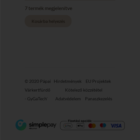
26)
mennyiség
7 termék megjelenítve
© 2020 Pápai
Hirdetmények
EU Projektek
Várkertfürdő
Kötelező közzététel
-
GyGaTech'
Adatvédelem
Panaszkezelés