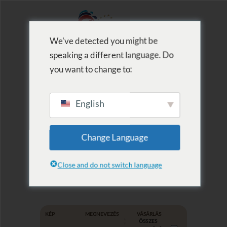
We've detected you might be
speaking a different language. Do
MENU
you want to change to:
English
Termék szerinti
Change Language
lista: termál
Close and do not switch language
KÉP
MEGNEVEZÉS
VÁSÁRLÁS
ÖSSZES