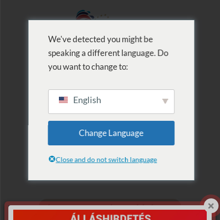
We've detected you might be
speaking a different language. Do
MENU
you want to change to:
English
Termék szerinti
Change Language
lista: szauna
Close and do not switch language
KÉP
MEGNEVEZÉS
VÁSÁRLÁS
ÖSSZES