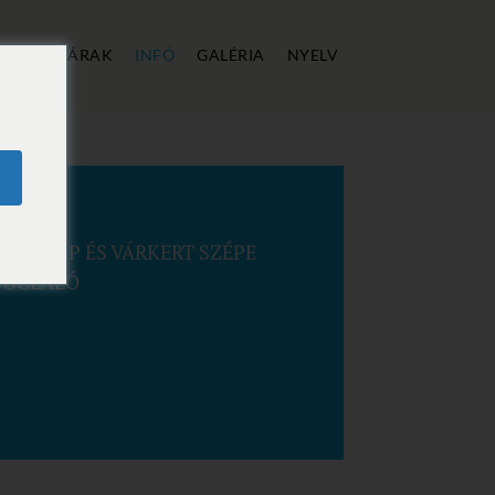
ÁLLÁS
ÁRAK
INFÓ
GALÉRIA
NYELV
ETÉSNAP ÉS VÁRKERT SZÉPE
FOGLALÓ