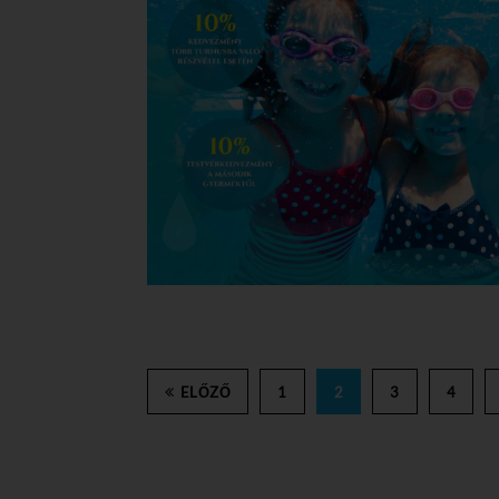
ELŐZŐ
1
2
3
4