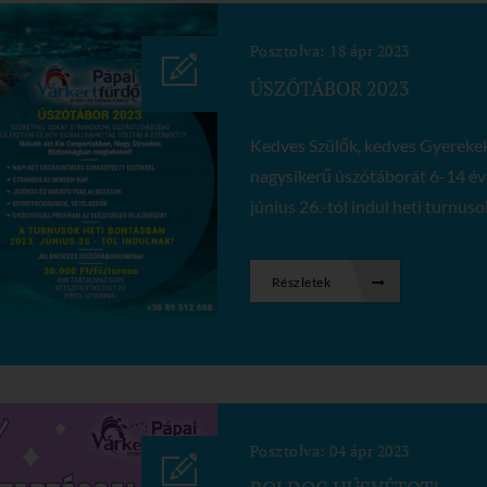
Posztolva: 18 ápr 2023
ÚSZÓTÁBOR 2023
Kedves Szülők, kedves Gyerekek
nagysikerű úszótáborát 6-14 év
június 26.-tól indul heti turnuso
Részletek
Posztolva: 04 ápr 2023