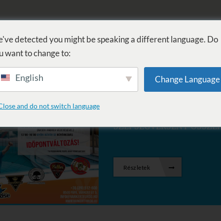
FÜRDŐ
GYÓGYÁSZAT
WELLNESS
SZOLGÁLTATÁSOK
SZ
've detected you might be speaking a different language. Do
u want to change to:
English
Change Language
Posztolva: 16 aug 2023
Close and do not switch language
VÁRKERTFÜRDŐ XX. SZÜL
SZÉPSÉGVERSENY ÖSSZE
Részletek