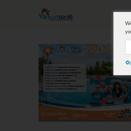
We
yo