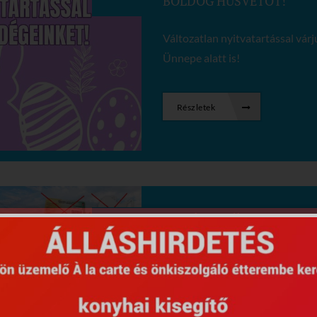
BOLDOG HÚSVÉTOT!
Változatlan nyitvatartással vár
Ünnepe alatt is!
Részletek
Posztolva: 03 júl 2021
MASZKHASZNÁLAT ÉS VÉ
MENTESSÉG 2021.07.03-T