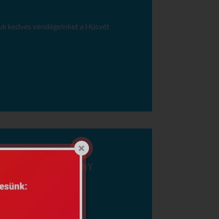
juk kedves vendégeinket a Húsvét
DETTSÉGI IGAZOLVÁNY
ÓL