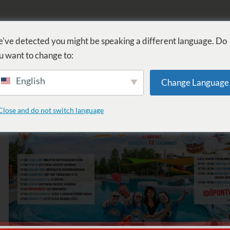
FÜRDŐ
GYÓGYÁSZAT
WELLNESS
SZOLGÁLTATÁSOK
SZ
've detected you might be speaking a different language. Do
u want to change to:
English
Change Language
: Kocsis Virgínia
Close and do not switch language