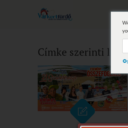
We
yo
Címke szerinti lista