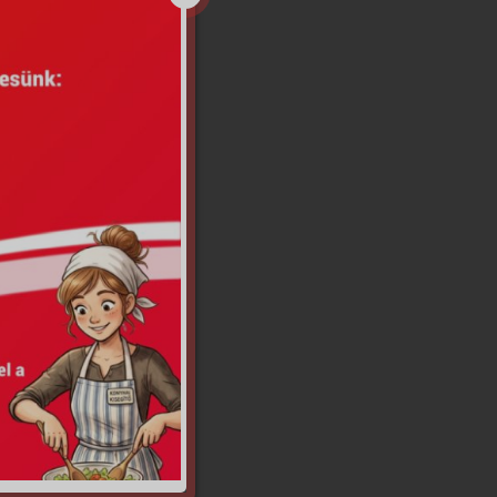
rt Szépe
,
Virgínia
,
cz György
,
irGym