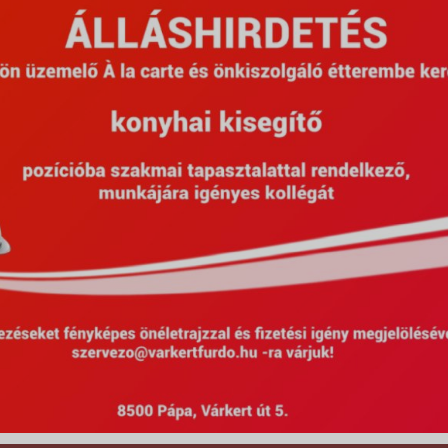
Posztolva: 2023.08.16.
Várkertfürdő XX. Születésnap és Várke
Szépségverseny Összefoglaló
,
,
,
,
2023
Csabi bohóc
Gyarmati Gábor
Győri Búvár SE
Kocsis 
,
,
,
,
,
ManGoRise
Molnár Orsi
Pápa
Piller Akusztik
Rasek Andrea
Rei
,
,
,
,
,
RoBody
SILI TEAM
Szépségverseny
Tánc-Lánc
Várkertfürdő
V
ZsooDance
hirek