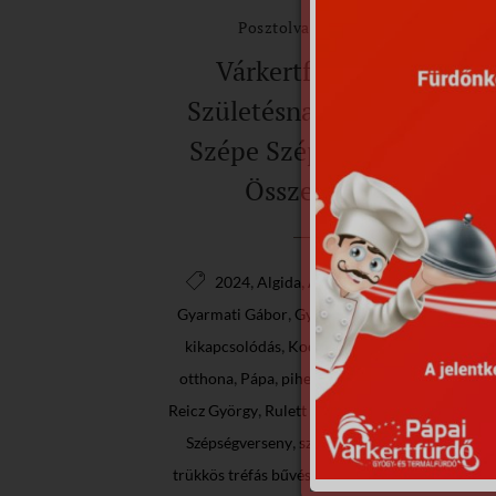
Posztolva: 2024.08.11.
Várkertfürdő XXI.
Születésnap és Várkert
Szépe Szépségverseny
Összefoglaló
,
,
,
2024
Algida
Animal Cannibals
,
,
,
Gyarmati Gábor
Győri Búvár SE
játék
,
,
kikapcsolódás
Kocsis Virgínia
Lufik
,
,
,
,
otthona
Pápa
pihenés
Rasek Andrea
,
,
,
Reicz György
Rulett együttes
SILI TEAM
,
,
Szépségverseny
szórakozás
Tip-Top
,
trükkös tréfás bűvészműsor
Tündérkert