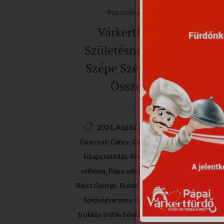
Posztolva: 2024.08.11.
Várkertfürdő XXI.
Születésnap és Várkert
Szépe Szépségverseny
Összefoglaló
,
,
,
2024
Algida
Animal Cannibals
,
,
,
Gyarmati Gábor
Győri Búvár SE
játék
,
,
kikapcsolódás
Kocsis Virgínia
Lufik
,
,
,
,
otthona
Pápa
pihenés
Rasek Andrea
,
,
,
Reicz György
Rulett együttes
SILI TEAM
,
,
Szépségverseny
szórakozás
Tip-Top
,
trükkös tréfás bűvészműsor
Tündérkert