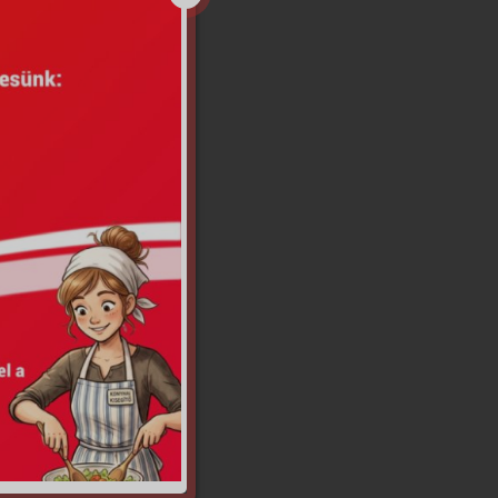
rt Szépe
,
Virgínia
,
cz György
,
irGym