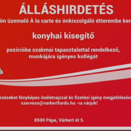
Posztolva: 2023.08.16.
Várkertfürdő XX. Születésnap és Várke
Szépségverseny Összefoglaló
,
,
,
,
2023
Csabi bohóc
Gyarmati Gábor
Győri Búvár SE
Kocsis 
,
,
,
,
,
ManGoRise
Molnár Orsi
Pápa
Piller Akusztik
Rasek Andrea
Rei
,
,
,
,
,
RoBody
SILI TEAM
Szépségverseny
Tánc-Lánc
Várkertfürdő
V
ZsooDance
hirek