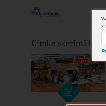
We
yo
Címke szerinti list