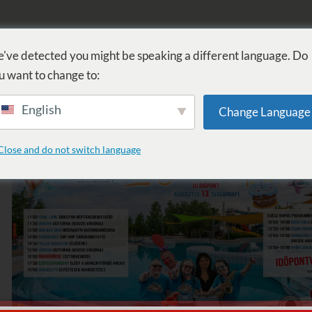
FÜRDŐ
GYÓGYÁSZAT
WELLNESS
SZOLGÁLTATÁSOK
SZ
've detected you might be speaking a different language. Do
u want to change to:
English
Change Language
a: VirGym
Close and do not switch language