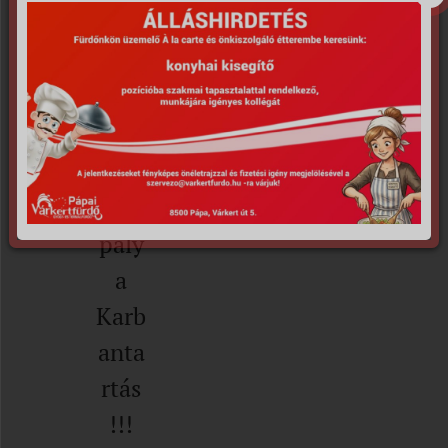
UNA
VILÁ
G,
FALL
ABD
A
pály
a
Karb
anta
rtás
!!!