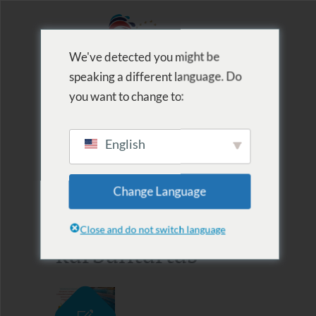
We've detected you might be
speaking a different language. Do
MENU
you want to change to:
English
Címke szerinti
Change Language
lista:
Close and do not switch language
karbantartás