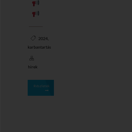
,
2024
karbantartás
hirek
Részletek