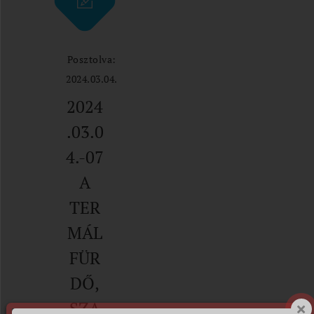
Posztolva:
2024.03.04.
2024
.03.0
4.-07
A
TER
MÁL
FÜR
DŐ,
SZA