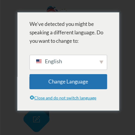
We've detected you might be
speaking a different language. Do
MENU
you want to change to:
English
Archive for Tag:
Change Language
karbantartás
Close and do not switch language