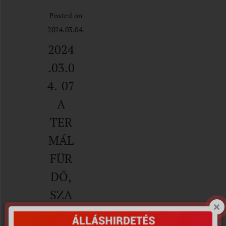
Posted on
2024.03.04.
2024
.03.0
4.-07
A
TER
MÁL
FÜR
DŐ,
SZA
UNA