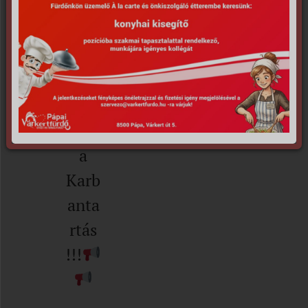
VILÁ
G,
FALL
ABD
A
pály
a
Karb
anta
rtás
!!!