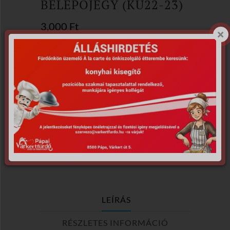
BELÉPŐJEGY (KU22-23)
3,000
Ft
Egész napos diák és nyugdíjas jegy.
Felhasználható a Pápai Várkertfürdőben a
vásárlás napjától kezdve 1 évig.
Elfogyott
Cikkszám:
KU22-230601
Kategória:
Utalványok
Címkék:
diák
,
kikapcsolódás
,
nyugdíjas
,
Pápa
,
pihenés
,
strand
,
termál
,
utalvány
,
wellness
LEÍRÁS
RÉSZLETES INFORMÁCIÓ