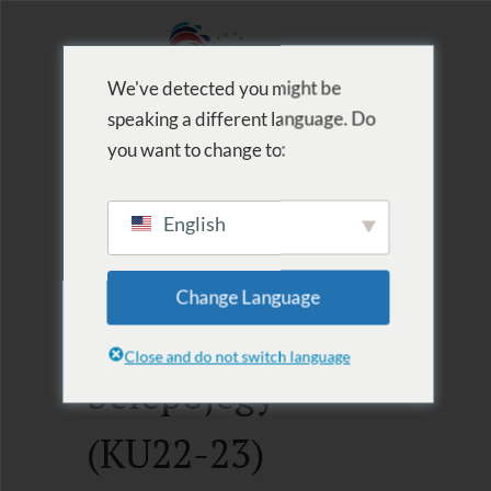
We've detected you might be
speaking a different language. Do
MENU
you want to change to:
English
Ajándékutalvány
Change Language
– Kedvezményes
Close and do not switch language
belépőjegy
(KU22-23)