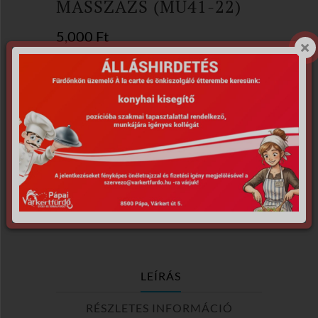
MASSZÁZS (MU41-22)
5,000
Ft
30 perces frissítő masszázs.
Felhasználható a Pápai Várkertfürdőben a
vásárlás időpontjától kezdve 1 évig.
Elfogyott
Cikkszám:
MU41-211231-1
Kategória:
Utalványok
Címkék:
30 perc
,
frissítő
,
kikapcsolódás
,
masszázs
,
Pápa
,
pihenés
,
strand
,
termál
,
utalvány
,
wellness
LEÍRÁS
RÉSZLETES INFORMÁCIÓ