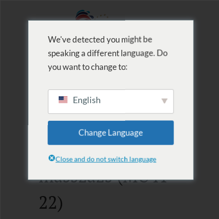
We've detected you might be
speaking a different language. Do
MENU
you want to change to:
English
Ajándékutalvány
Change Language
– 30 perc frissítő
Close and do not switch language
masszázs (MU41-
22)