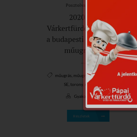
Posztolva: 2020.06.09.
2020.06.06.
Várkertfürdőbe látogatott
a budapesti Pénzügyőr SE
műugró csapat
,
,
műugrás
műugró csapat
Pénzügyőr
,
,
SE
torony
ugrótorony
,
Gyakorlás
hirek
Részletek