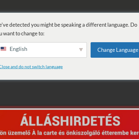
FÜRDŐ
GYÓGYÁSZAT
WELLNESS
SZOLGÁLTATÁSOK
SZ
've detected you might be speaking a different language. Do
u want to change to:
English
Change Language
a: ugrótorony
Close and do not switch language