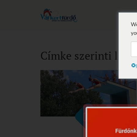
We
yo
Címke szerinti list