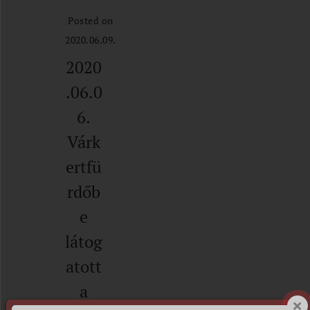
Posted on
2020.06.09.
2020
.06.0
6.
Várk
ertfü
rdőb
e
látog
atott
a