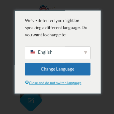
We've detected you might be
speaking a different language. Do
MENU
you want to change to:
English
Archive for Tag:
Change Language
ugrótorony
Close and do not switch language