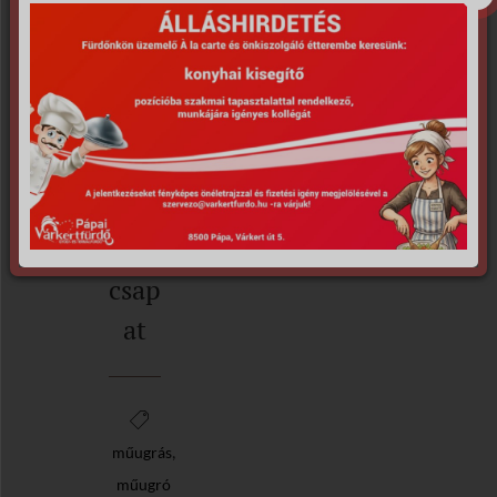
buda
pesti
Pénz
ügyő
r SE
műu
gró
csap
at
,
műugrás
műugró