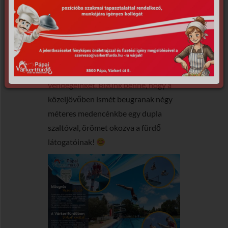
Várkertfürdőbe, ahol birtokba vették
a négy méteres ugrótornyot.
Köszönetet szeretnénk mondani
azért, hogy lélegzetelállító ugrásaikkal
elkápráztatták strandoló
vendégeinket. Bízunk benne, hogy a
közeljövőben ismét beugranak négy
méteres medencénkbe egy dupla
szaltóval, örömet okozva a fürdő
látogatóinak!