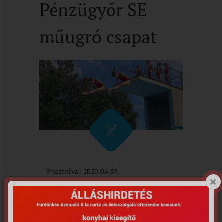
Pénzügyőr SE
műugró csapat
Posztolva: 2020.06.09.
A budapesti Pénzügyőr
Sportegyesület Műugró csapata
2020. június 6-án ellátogatott a