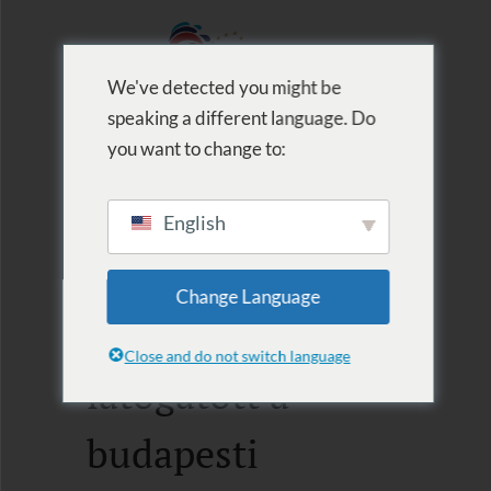
We've detected you might be
speaking a different language. Do
MENU
you want to change to:
English
2020.06.06.
Change Language
Várkertfürdőbe
Close and do not switch language
látogatott a
budapesti