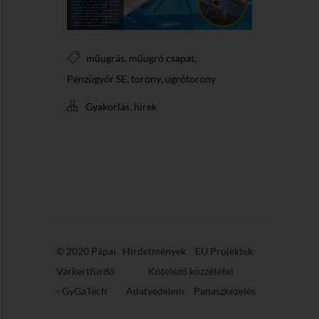
,
,
műugrás
műugró csapat
,
,
Pénzügyőr SE
torony
ugrótorony
,
Gyakorlás
hirek
© 2020 Pápai
Hirdetmények
EU Projektek
Várkertfürdő
Kötelező közzététel
-
GyGaTech'
Adatvédelem
Panaszkezelés