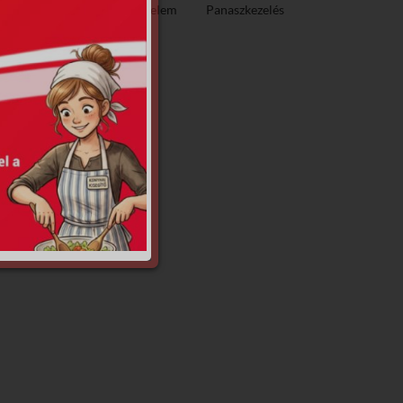
ező közzététel
Adatvédelem
Panaszkezelés