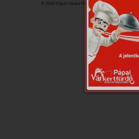
© 2020 Pápai Várkertfürdő -
GyGaTech'