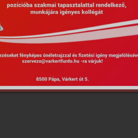
Hirdetmények
EU Projektek
Kötel