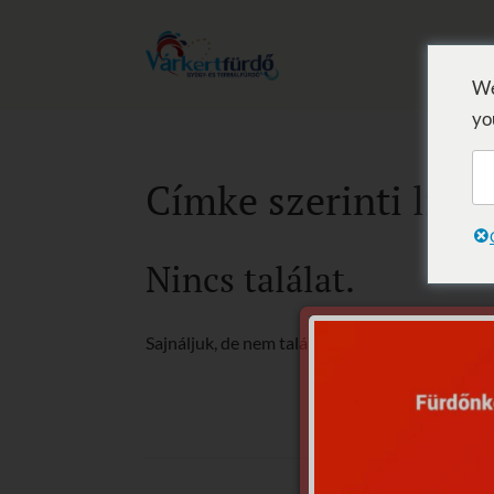
We
yo
Címke szerinti list
Nincs találat.
Sajnáljuk, de nem található, amit keresett.