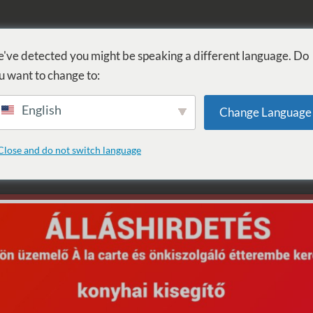
FÜRDŐ
GYÓGYÁSZAT
WELLNESS
SZOLGÁLTATÁSOK
SZ
've detected you might be speaking a different language. Do
u want to change to:
English
Change Language
a: Tomi
Close and do not switch language