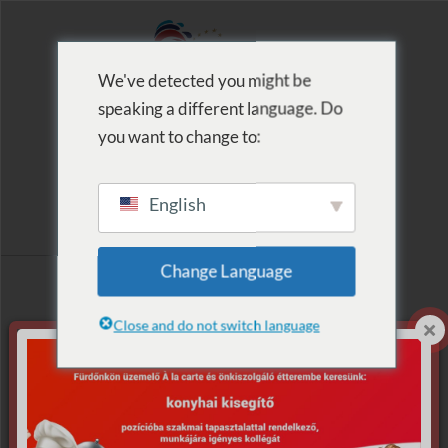
We've detected you might be
speaking a different language. Do
MENU
you want to change to:
English
Címke szerinti
Change Language
lista: Lézershow
Close and do not switch language
Nincs találat.
Sajnáljuk, de nem található, amit keresett.