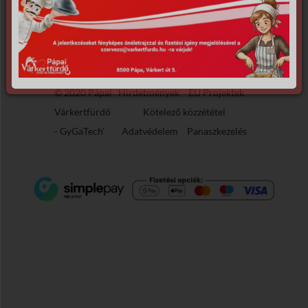
© 2020 Pápai
Hirdetmények
EU Projektek
Várkertfürdő
Kötelező közzététel
-
GyGaTech'
Adatvédelem
Panaszkezelés