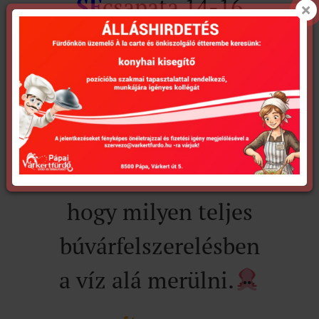
SE
csapata 14-16
óráig biztosít
lehetőséget egy
valódi víz alatti
felfedezésre.
A
résztvevők átélhetik
hogy milyen teljes
búvárfelszerelésben
a víz alá merülni.