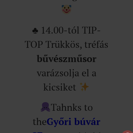
♣️ 14.00-tól TIP-
TOP Trükkös, tréfás
bűvészműsor
varázsolja el a
kicsiket
Tahnks to
the
Győri búvár