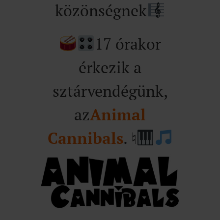
közönségnek
17 órakor
érkezik a
sztárvendégünk,
az
Animal
Cannibals
. ♮