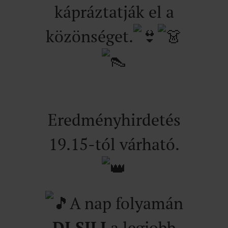
kápráztatják el a
közönséget.
Eredményhirdetés
19.15-tól várható.
A nap folyamán
DJ SILI
a legjobb