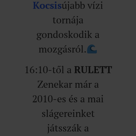
Kocsis
újabb vízi
tornája
gondoskodik a
mozgásról.
16:10-től a
RULETT
Zenekar már a
2010-es és a mai
slágereinket
játsszák a