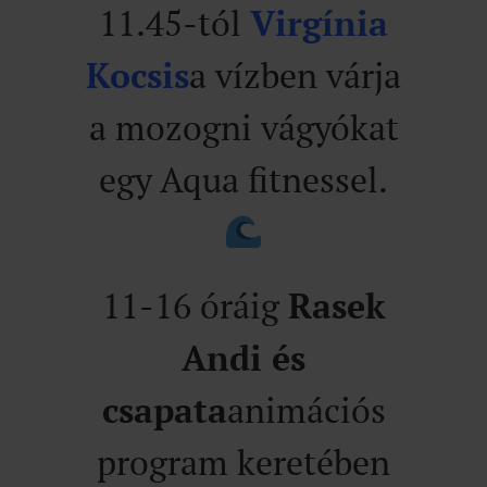
11.45-tól
Virgínia
Kocsis
a vízben várja
a mozogni vágyókat
egy Aqua fitnessel.
11-16 óráig
Rasek
Andi és
csapata
animációs
program keretében