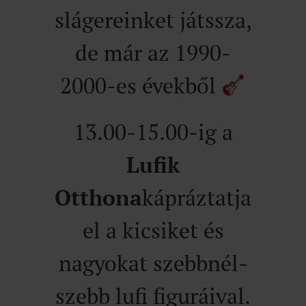
slágereinket játssza,
de már az
1990-
2000-es évekből
13.00-15.00-ig a
Lufik
Otthona
kápráztatja
el a kicsiket és
nagyokat szebbnél-
szebb lufi figuráival.