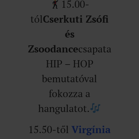
15.00-
tól
Cserkuti Zsófi
és
Zsoodance
csapata
HIP – HOP
bemutatóval
fokozza a
hangulatot.
15.50-től
Virgínia