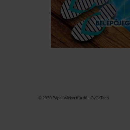
© 2020 Pápai Várkertfürdő -
GyGaTech'