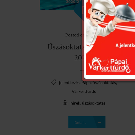
Posted on 2021.01.12.
Úszásoktatás jelentkezés
2020/21
,
,
,
jelentkezés
Pápa
úszásoktatás
Várkertfürdő
,
hirek
úszásoktatás
Details