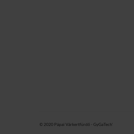
© 2020 Pápai Várkertfürdő -
GyGaTech'