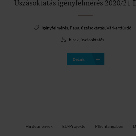
Úszásoktatás igényfelmérés 2020/21 II
,
,
,
igényfelmérés
Pápa
úszásoktatás
Várkertfürdő
,
hirek
úszásoktatás
Details
Hirdetmények
EU-Projekte
Pflichtangaben
D