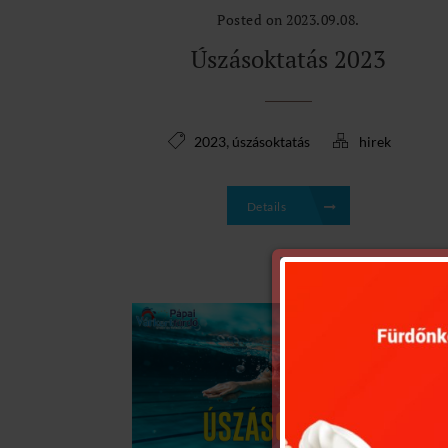
Posted on 2023.09.08.
Úszásoktatás 2023
,
2023
úszásoktatás
hirek
Details