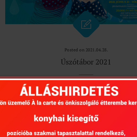
Posted on 2021.04.28.
Úszótábor 2021
,
,
,
,
jelentkezés
Pápa
úszásoktatás
Úszótábor
Várkertfür
,
,
hirek
Tábor
úszásoktatás
Details