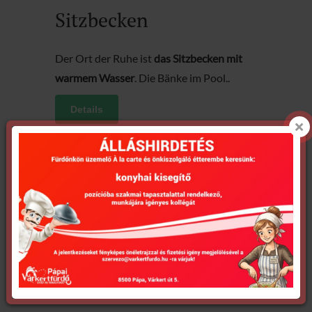
Sitzbecken
Der Ort der Ruhe ist
das Sitzbecken mit
warmem Wasser
. Die Bänke im Pool..
Details
Sportbecken