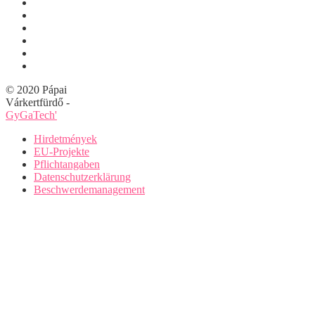
© 2020 Pápai
Várkertfürdő -
GyGaTech'
Hirdetmények
EU-Projekte
Pflichtangaben
Datenschutzerklärung
Beschwerdemanagement