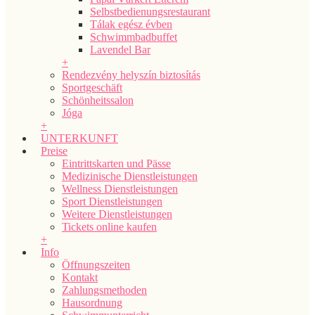
Selbstbedienungsrestaurant
Tálak egész évben
Schwimmbadbuffet
Lavendel Bar
+
Rendezvény helyszín biztosítás
Sportgeschäft
Schönheitssalon
Jóga
+
UNTERKUNFT
Preise
Eintrittskarten und Pässe
Medizinische Dienstleistungen
Wellness Dienstleistungen
Sport Dienstleistungen
Weitere Dienstleistungen
Tickets online kaufen
+
Info
Öffnungszeiten
Kontakt
Zahlungsmethoden
Hausordnung