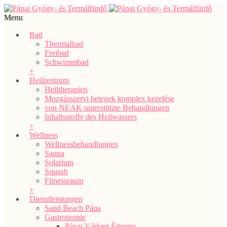
Menu
Bad
Thermalbad
Freibad
Schwimmbad
+
Heilzentrum
Heiltherapien
Mozgásszervi betegek komplex kezelése
von NEAK unterstützte Behandlungen
Inhaltsstoffe des Heilwassers
+
Wellness
Wellnessbehandlungen
Sauna
Solarium
Squash
Fitnessraum
+
Dienstleistungen
Sand Beach Pápa
Gastronomie
Pápai Várkert Étterem