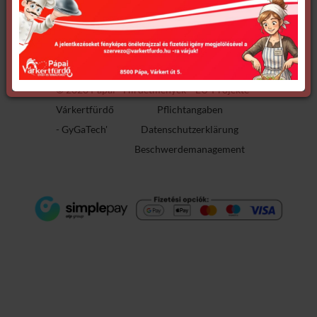
Adatvédelmi tájékoztató megtekintése
© 2020 Pápai
Hirdetmények
EU-Projekte
Várkertfürdő
Pflichtangaben
-
GyGaTech'
Datenschutzerklärung
Beschwerdemanagement