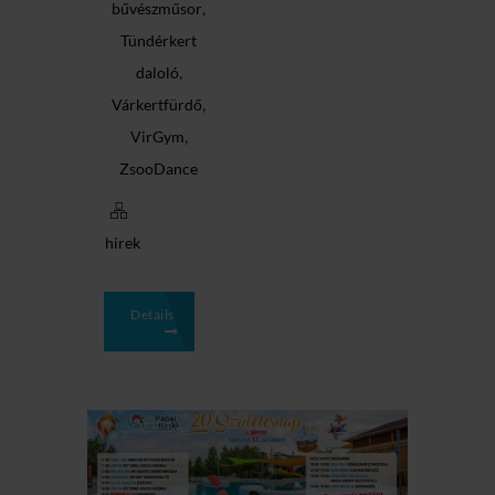
,
bűvészműsor
Tündérkert
,
daloló
,
Várkertfürdő
,
VirGym
ZsooDance
hirek
Details