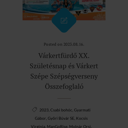
Posted on 2023.08.16.
Várkertfürdő XX.
Születésnap és Várkert
Szépe Szépségverseny
Összefoglaló
,
,
2023
Csabi bohóc
Gyarmati
,
,
Gábor
Győri Búvár SE
Kocsis
,
,
,
Virgínia
ManGoRise
Molnár Orsi