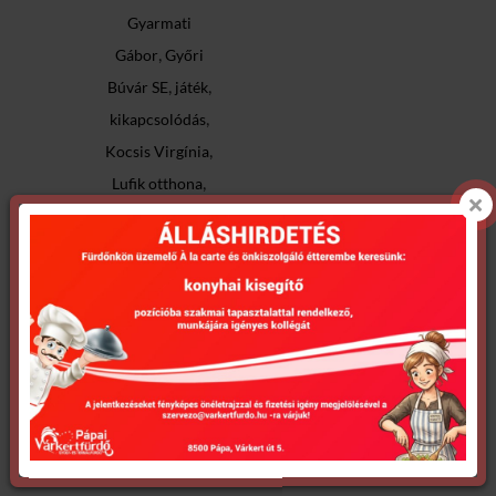
Gyarmati
,
Gábor
Győri
,
,
Búvár SE
játék
,
kikapcsolódás
,
Kocsis Virgínia
,
Lufik otthona
,
,
Pápa
pihenés
,
Rasek Andrea
,
Reicz György
,
Rulett együttes
,
SILI TEAM
,
Szépségverseny
,
szórakozás
Tip-
Top trükkös
tréfás