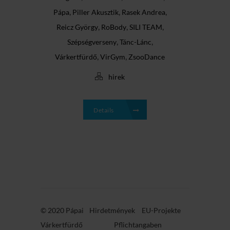
,
,
,
Pápa
Piller Akusztik
Rasek Andrea
,
,
,
Reicz György
RoBody
SILI TEAM
,
,
Szépségverseny
Tánc-Lánc
,
,
Várkertfürdő
VirGym
ZsooDance
hirek
Details
© 2020 Pápai
Hirdetmények
EU-Projekte
Várkertfürdő
Pflichtangaben