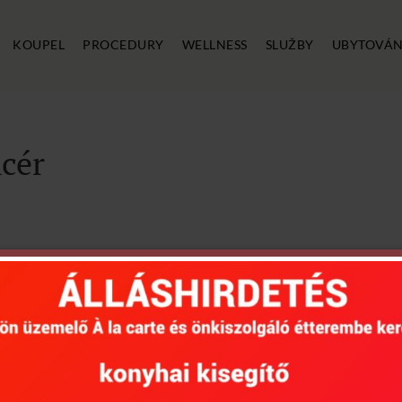
KOUPEL
PROCEDURY
WELLNESS
SLUŽBY
UBYTOVÁN
ncér
equested archive.