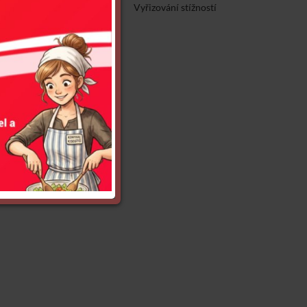
zzététel
Adatvédelem
Vyřizování stížností