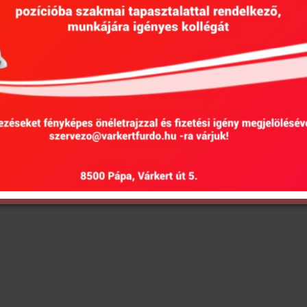
Hirdetmények
EU Projektek
Kötelező kö