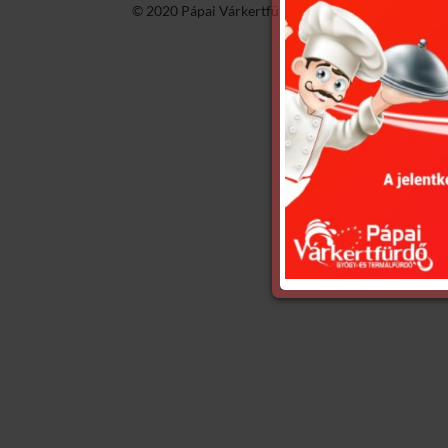
© 2020 Pápai Várkertfürdő -
GyGaTech'