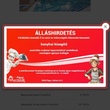
Egyéb
Ajándékkártya (szauna) fürdőbelépővel együtt
2 700
érvényes
Ft
Ajándékkártya (masszázs) 30 perc
7 700
Ft
Széf használat
1 250
Ft
Kísérőjegy – fürdésre nem jogosít
600 Ft
Babaúszás (baba+1 felnőtt)
2 750 Ft
Babaúszás 10 alk. (baba+1 felnőtt)
24 750 Ft