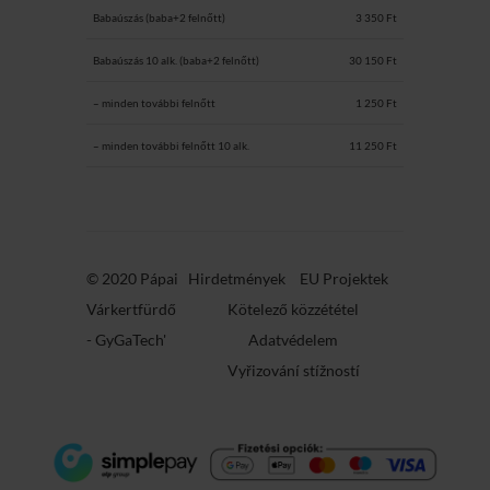
Babaúszás (baba+2 felnőtt)
3 350 Ft
Babaúszás 10 alk. (baba+2 felnőtt)
30 150 Ft
– minden további felnőtt
1 250 Ft
– minden további felnőtt 10 alk.
11 250 Ft
© 2020 Pápai
Hirdetmények
EU Projektek
Várkertfürdő
Kötelező közzététel
-
GyGaTech'
Adatvédelem
Vyřizování stížností