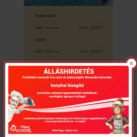
Termální lázně
Hétfő – Vasárnap:
09:00 – 20:00 h
Uszoda
Hétfő – Vasárnap:
08:00 – 20:00 h
Termál szauna
Nyári szezonban (Kedd,
13:00 – 19:30 h
Csütörtök, Péntek, Szombat,
Vasárnap):
Október 1-től:
Hétfő – Péntek
13:00 – 19:30 h
Szombat, Vasárnap
10:00 – 19:30 h
Strand (nyári szezonban)
Hétfő – Vasárnap:
09:00 – 20:00 h