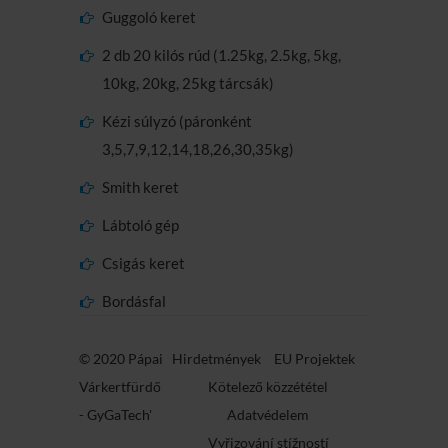
Guggoló keret
2 db 20 kilós rúd (1.25kg, 2.5kg, 5kg,
10kg, 20kg, 25kg tárcsák)
Kézi súlyzó (páronként
3,5,7,9,12,14,18,26,30,35kg)
Smith keret
Lábtoló gép
Csigás keret
Bordásfal
© 2020 Pápai
Hirdetmények
EU Projektek
Várkertfürdő
Kötelező közzététel
-
GyGaTech'
Adatvédelem
Vyřizování stížností