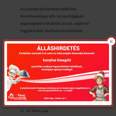
Az uszoda épületében található
konditeremben erő- és kardiógépek
segítségével erősítheti izmait, segítheti
fogyókúráját, javíthatja kondícióját.
Egy kis ízelítő a lehetőségekből:
2 db futópad
2 db bicikli
1 db taposó
1 db lépcsőző
1 db evező
Fekvenyomó pad
45 fokos pad