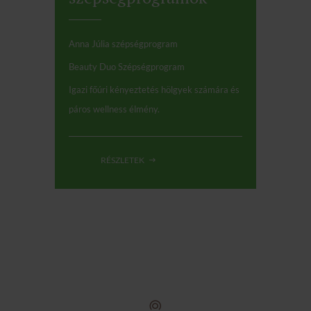
Anna Júlia szépségprogram
Beauty Duo Szépségprogram
Igazi főúri kényeztetés hölgyek számára és
páros wellness élmény.
RÉSZLETEK