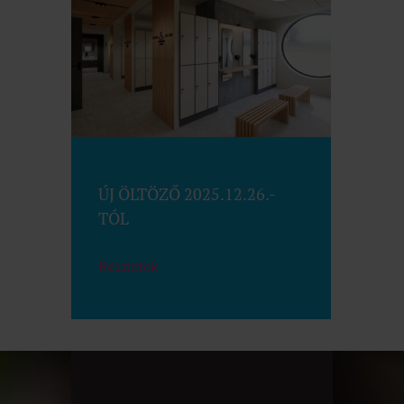
ÚJ ÖLTÖZŐ 2025.12.26.-
TÓL
Részletek