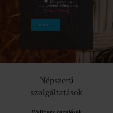
Elfogadom az
adatvédelmi feltételeket.
(
Adatvédelem
)
Népszerű
szolgáltatások
Wellness kezelések