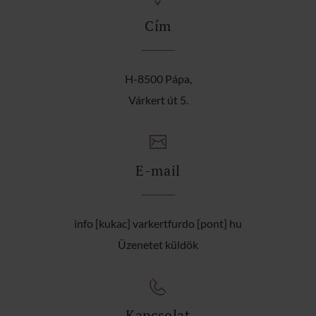
Cím
H-8500 Pápa,
Várkert út 5.
E-mail
info [kukac] varkertfurdo [pont] hu
Üzenetet küldök
Kapcsolat