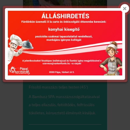
Masszázsok,
testkezelések
Frissítő masszázs (30’)
Frissítő masszázs teljes testen (45’)
A Bambusz SPA masszázsszolgáltatásaival
a teljes ellazulás, feltöltődés, felfrissülés
tökéletes, kényeztető élményét kínáljuk.