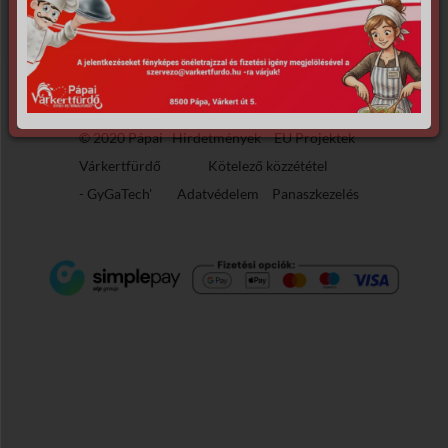
© 2020 Pápai
Hirdetmények
EU Projektek
Várkertfürdő
Kötelező közzététel
-
GyGaTech'
Adatvédelem
Panaszkezelés