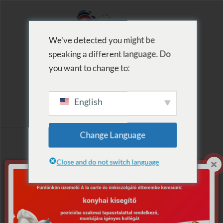
We've detected you might be
speaking a different language. Do
MENU
you want to change to:
English
Termék szerinti
Change Language
lista: medence
Close and do not switch language
Egy termék se felelt
meg a keresésnek.