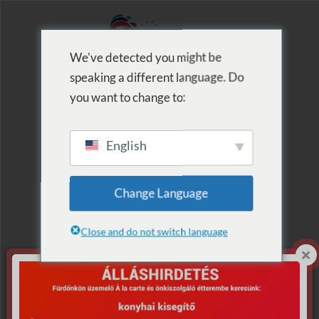
We've detected you might be
speaking a different language. Do
MENU
you want to change to:
English
Termék szerinti
Change Language
lista: felnőtt
Close and do not switch language
KÉP
MEGNEVEZÉS
VÁSÁRLÁS
ÖSSZES