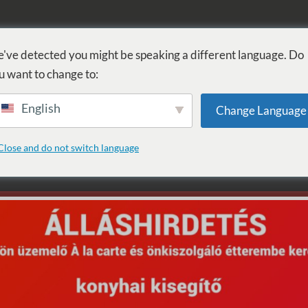
FÜRDŐ
GYÓGYÁSZAT
WELLNESS
SZOLGÁLTATÁSOK
SZ
've detected you might be speaking a different language. Do
u want to change to:
English
Change Language
ta: Duo
Close and do not switch language
ÁR
VÁSÁRLÁS
U150-26)
25,000
Ft
1