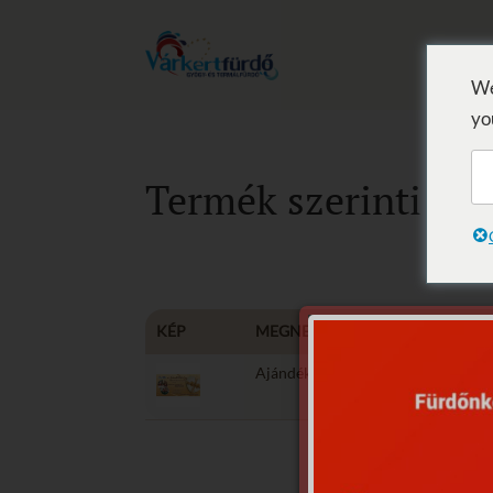
We
yo
Termék szerinti lis
KÉP
MEGNEVEZÉS
Ajándékutalvány - Beauty-Duo (B