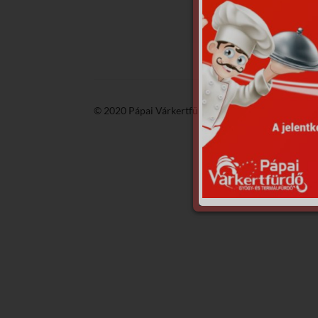
© 2020 Pápai Várkertfürdő -
GyGaTech'