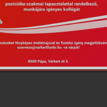
Hirdetmények
EU Projektek
Kötel