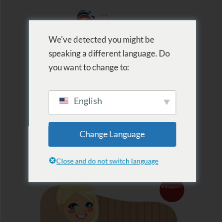
We've detected you might be
speaking a different language. Do
MENU
you want to change to:
English
2022.04.15.
Change Language
Szaunaest
Close and do not switch language
Elfogyott