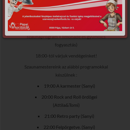
Leírás
Befogadóképesség:
Maximum 40 fő
Ár:
5000Ft/fő (ebbe benne van 4
szaunaprogram + limonádé és gyümölcs
fogyasztás)
18:00-tól várjuk vendégeinket!
Szaunamestereink az alábbi programokkal
készülnek :
19:00 A karmester (Sanyi)
20:00 Rock and Roll ördögei
(Attila&Tomi)
21:00 Retro party (Sanyi)
22:00 Felpörgetve. (Sanyi)