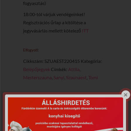
fogyasztás)
18:00-tól várjuk vendégeinket!
Regisztrációs űrlap a kitöltése a
jegyvásárlás mellett kötelező
ITT
Elfogyott
Cikkszám:
SZUAEST220415
Kategória:
Belépőjegyek
Címkék:
Attila
,
Mesterszauna
,
Sanyi
,
Szaunaest
,
Tomi
LEÍRÁS
RÉSZLETES INFORMÁCIÓ