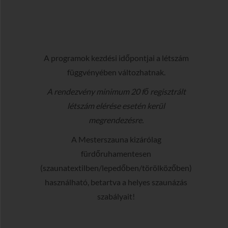
A programok kezdési időpontjai a létszám
függvényében változhatnak.
A rendezvény minimum 20 fő regisztrált
létszám elérése esetén kerül
megrendezésre.
A Mesterszauna kizárólag
fürdőruhamentesen
(szaunatextilben/lepedőben/törölközőben)
használható, betartva a helyes szaunázás
szabályait!