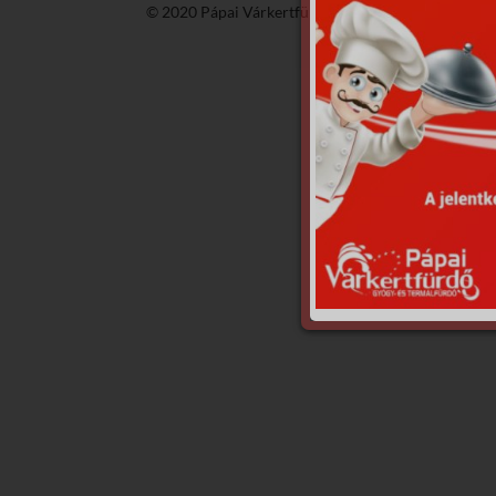
© 2020 Pápai Várkertfürdő -
GyGaTech'