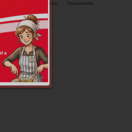
ező közzététel
Adatvédelem
Panaszkezelés