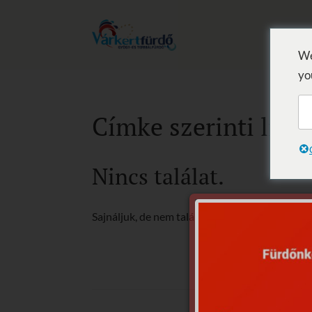
We
yo
Címke szerinti lista
Nincs találat.
Sajnáljuk, de nem található, amit keresett.