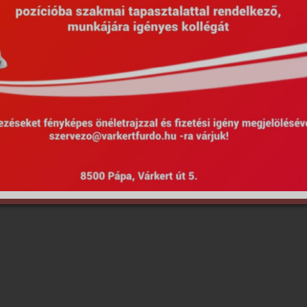
Hirdetmények
EU Projektek
Kötel