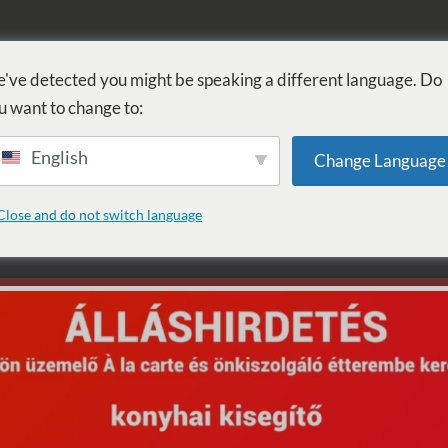
FÜRDŐ
GYÓGYÁSZAT
WELLNESS
SZOLGÁLTATÁSOK
SZ
've detected you might be speaking a different language. Do
u want to change to:
English
Change Language
: Water play
Close and do not switch language