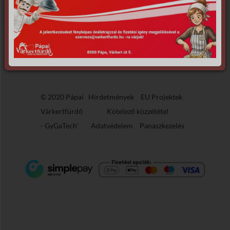
Sajnáljuk, de nem található, amit keresett.
© 2020 Pápai
Hirdetmények
EU Projektek
Várkertfürdő
Kötelező közzététel
-
GyGaTech'
Adatvédelem
Panaszkezelés