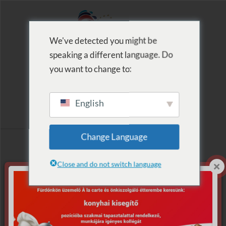
We've detected you might be
speaking a different language. Do
MENU
you want to change to:
English
Címke szerinti
Change Language
lista: Vízi
Close and do not switch language
nyomozós
Nincs találat.