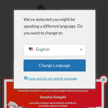
We've detected you might be
speaking a different language. Do
MENU
you want to change to:
English
Címke szerinti
Change Language
lista: vízi móka
Close and do not switch language
Nincs találat.
Sajnáljuk, de nem található, amit keresett.