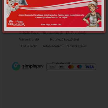
© 2020 Pápai
Hirdetmények
EU Projektek
Várkertfürdő
Kötelező közzététel
-
GyGaTech'
Adatvédelem
Panaszkezelés