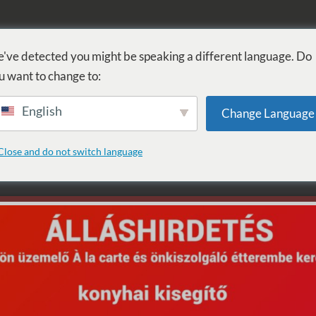
FÜRDŐ
GYÓGYÁSZAT
WELLNESS
SZOLGÁLTATÁSOK
SZ
've detected you might be speaking a different language. Do
u want to change to:
English
Change Language
: Ügyességi játékok
Close and do not switch language