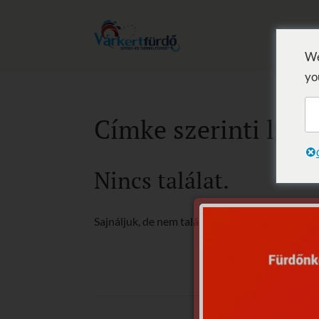
We
yo
Címke szerinti lista
Nincs találat.
Sajnáljuk, de nem található, amit keresett.