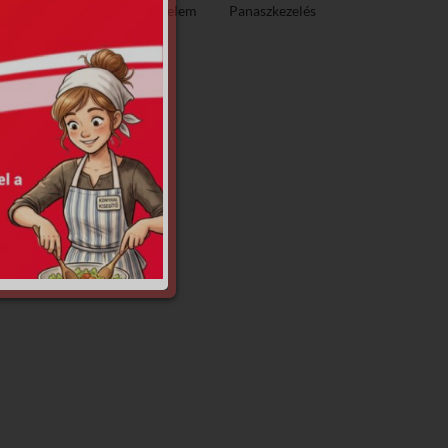
ező közzététel
Adatvédelem
Panaszkezelés