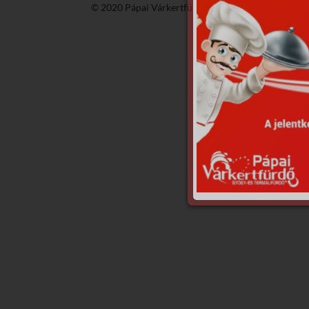
© 2020 Pápai Várkertfürdő -
GyGaTech'