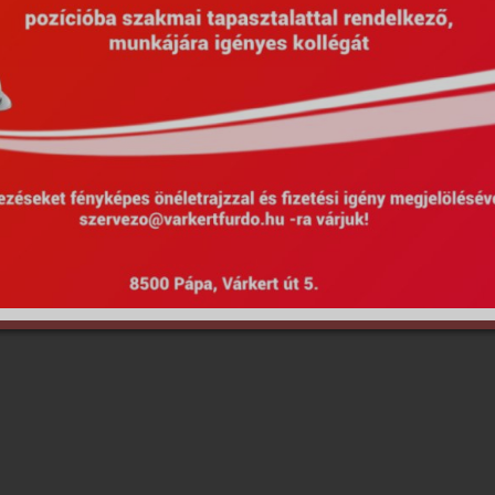
Hirdetmények
EU Projektek
Kötel