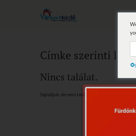
We
yo
Címke szerinti lista
Nincs találat.
Sajnáljuk, de nem található, amit keresett.