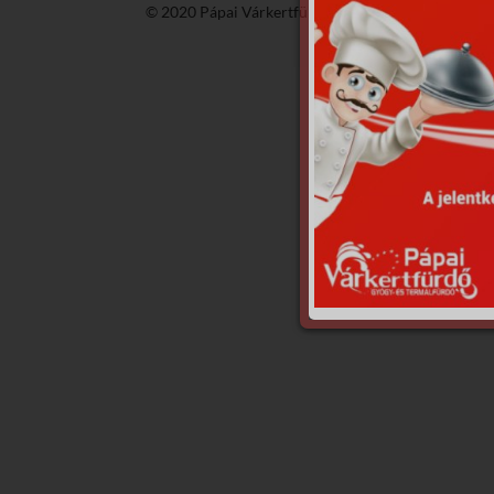
© 2020 Pápai Várkertfürdő -
GyGaTech'