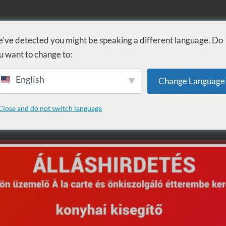
FÜRDŐ
GYÓGYÁSZAT
WELLNESS
SZOLGÁLTATÁSOK
SZ
've detected you might be speaking a different language. Do
u want to change to:
English
Change Language
: Ugrálóvár
Close and do not switch language