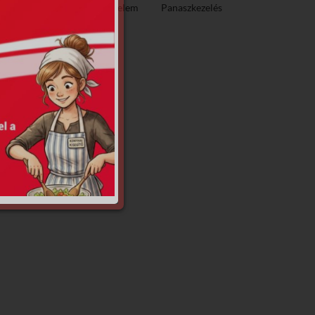
ező közzététel
Adatvédelem
Panaszkezelés