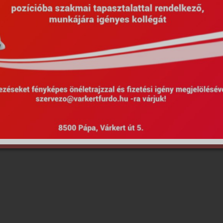
Hirdetmények
EU Projektek
Kötel