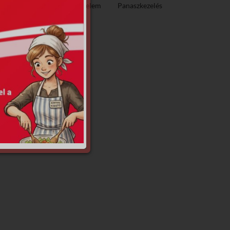
ező közzététel
Adatvédelem
Panaszkezelés