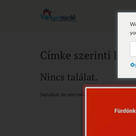
We
yo
Címke szerinti li
Nincs találat.
Sajnáljuk, de nem található, amit keresett.