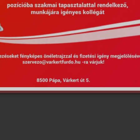
Hirdetmények
EU Projektek
Kötel