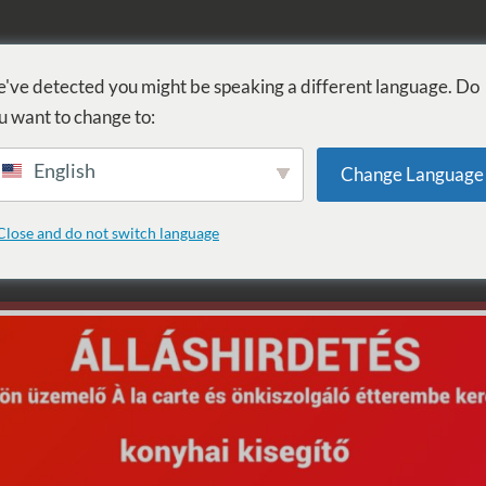
FÜRDŐ
GYÓGYÁSZAT
WELLNESS
SZOLGÁLTATÁSOK
SZ
've detected you might be speaking a different language. Do
u want to change to:
English
Change Language
sta: TOM SYMON
Close and do not switch language