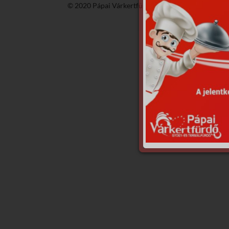
© 2020 Pápai Várkertfürdő -
GyGaTech'