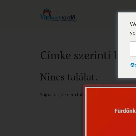
We
yo
Címke szerinti lista
Nincs találat.
Sajnáljuk, de nem található, amit keresett.