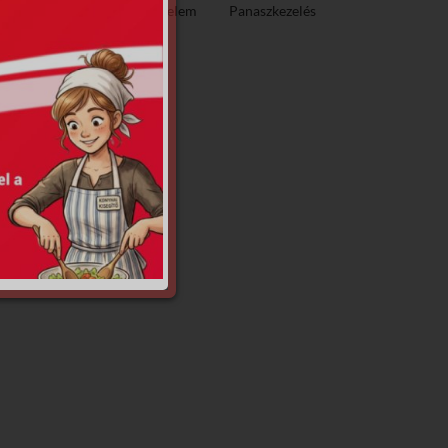
ező közzététel
Adatvédelem
Panaszkezelés