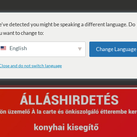
FÜRDŐ
GYÓGYÁSZAT
WELLNESS
SZOLGÁLTATÁSOK
SZ
've detected you might be speaking a different language. Do
u want to change to:
English
Change Language
: Splash
Close and do not switch language