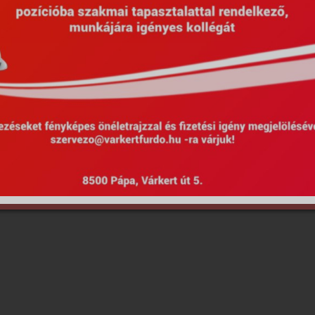
Hirdetmények
EU Projektek
Kötel