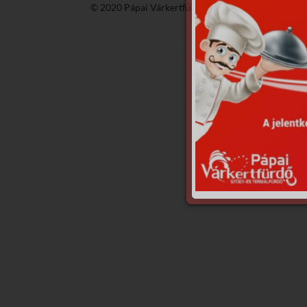
© 2020 Pápai Várkertfürdő -
GyGaTech'